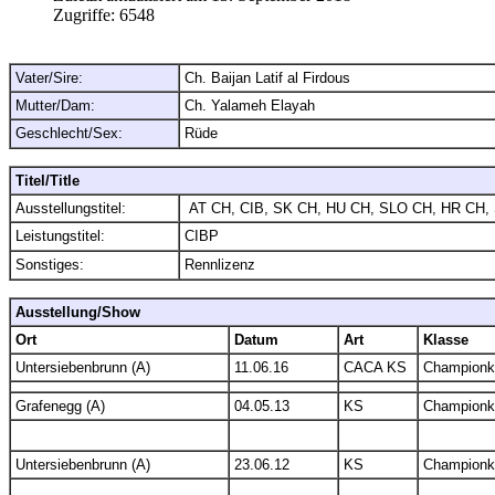
Zugriffe:
6548
Vater/Sire:
Ch. Baijan Latif al Firdous
Mutter/Dam:
Ch. Yalameh Elayah
Geschlecht/Sex:
Rüde
Titel/Title
Ausstellungstitel:
AT CH, CIB, SK CH, HU CH, SLO CH, HR CH,
Leistungstitel:
CIBP
Sonstiges:
Rennlizenz
Ausstellung/Show
Ort
Datum
Art
Klasse
Untersiebenbrunn (A)
11.06.16
CACA KS
Championk
Grafenegg (A)
04.05.13
KS
Championk
Untersiebenbrunn (A)
23.06.12
KS
Championk