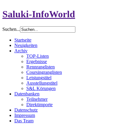
Saluki-InfoWorld
Suchen...
Startseite
Neuigkeiten
Archiv
TOP-Listen
Ergebnisse
Rennranglisten
Coursingranglisten
Leistungstitel
Ausstellungstitel
S&L Körungen
Datenbanken
Teilnehmer
Direktimporte
Datenschutz
Impressum
Das Team