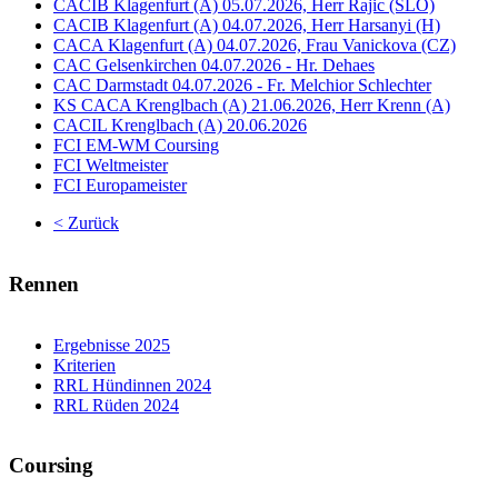
CACIB Klagenfurt (A) 05.07.2026, Herr Rajic (SLO)
CACIB Klagenfurt (A) 04.07.2026, Herr Harsanyi (H)
CACA Klagenfurt (A) 04.07.2026, Frau Vanickova (CZ)
CAC Gelsenkirchen 04.07.2026 - Hr. Dehaes
CAC Darmstadt 04.07.2026 - Fr. Melchior Schlechter
KS CACA Krenglbach (A) 21.06.2026, Herr Krenn (A)
CACIL Krenglbach (A) 20.06.2026
FCI EM-WM Coursing
FCI Weltmeister
FCI Europameister
< Zurück
Rennen
Ergebnisse 2025
Kriterien
RRL Hündinnen 2024
RRL Rüden 2024
Coursing