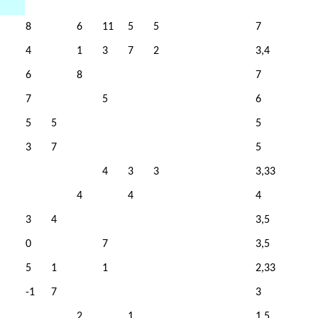
8
6
11
5
5
7
4
1
3
7
2
3,4
6
8
7
7
5
6
5
5
5
3
7
5
4
3
3
3,33
4
4
4
3
4
3,5
0
7
3,5
5
1
1
2,33
-1
7
3
2
1
1,5