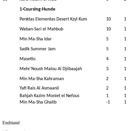
1-Coursing-Hunde
Penktas Elementas Desert Kzyl Kum
10
1
Waban-Sari el Mahbub
10
1
Min Ma-Sha Idar
5
1
Sadik Summer Jam
5
1
Masetto
4
1
Mehr'Noush Malou Al Djiibaajah
3
1
Min Ma-Sha Kahraman
2
1
Yafi Rais Al Asmaanii
2
1
Bahjah Kazim Moniet el Nefous
1
1
Min Ma-Sha Ghalib
-1
1
Endstand