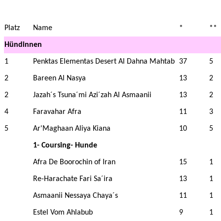
Platz
Name
*
**
Hündinnen
1
Penktas Elementas Desert Al Dahna Mahtab
37
5
2
Bareen Al Nasya
13
2
2
Jazah´s Tsuna´mi Azi´zah Al Asmaanii
13
2
4
Faravahar Afra
11
3
5
Ar'Maghaan Aliya Kiana
10
5
1- Coursing- Hunde
Afra De Boorochin of Iran
15
1
Re-Harachate Fari Sa´ira
13
1
Asmaanii Nessaya Chaya´s
11
1
Estel Vom Ahlabub
9
1