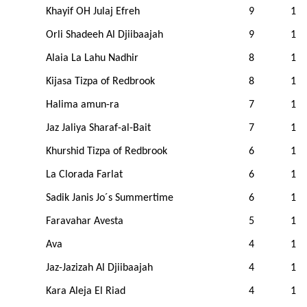
Khayif OH Julaj Efreh
9
1
Orli Shadeeh Al Djiibaajah
9
1
Alaia La Lahu Nadhir
8
1
Kijasa Tizpa of Redbrook
8
1
Halima amun-ra
7
1
Jaz Jaliya Sharaf-al-Bait
7
1
Khurshid Tizpa of Redbrook
6
1
La Clorada Farlat
6
1
Sadik Janis Jo´s Summertime
6
1
Faravahar Avesta
5
1
Ava
4
1
Jaz-Jazizah Al Djiibaajah
4
1
Kara Aleja El Riad
4
1