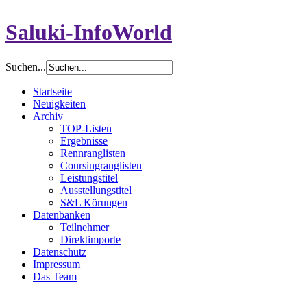
Saluki-InfoWorld
Suchen...
Startseite
Neuigkeiten
Archiv
TOP-Listen
Ergebnisse
Rennranglisten
Coursingranglisten
Leistungstitel
Ausstellungstitel
S&L Körungen
Datenbanken
Teilnehmer
Direktimporte
Datenschutz
Impressum
Das Team