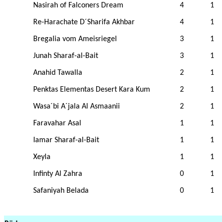
Nasirah of Falconers Dream
4
1
Re-Harachate D´Sharifa Akhbar
4
1
Bregalia vom Ameisriegel
3
1
Junah Sharaf-al-Bait
3
1
Anahid Tawalla
2
1
Penktas Elementas Desert Kara Kum
2
1
Wasa´bi A´jala Al Asmaanii
2
1
Faravahar Asal
1
1
Iamar Sharaf-al-Bait
1
1
Xeyla
1
1
Infinty Al Zahra
0
1
Safaniyah Belada
0
1