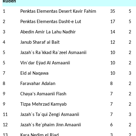
Rüden
1
Penktas Elementas Desert Kavir Fahim
35
5
2
Penktas Elementas Dasht-e Lut
17
5
3
Abedin Amir La Lahu Nadhir
14
2
4
Janub Sharaf al Bait
12
2
5
Jazah´s Ra´kkad Ra´zeel Asmaanii
10
2
5
Vin´dar Eýad Al Asmaanii
10
2
7
Eid al Naqawa
10
3
8
Faravahar Adalan
8
2
9
Chaya's Asmaanii Flash
7
2
9
Tizpa Mehrzad Kamyab
7
2
11
Jazah´s Ta´qui Zengi Asmaanii
7
3
12
Jazah´s Re´phaim Jinn Amaanii
6
2
13
Kara Nedim el Riad
3
2