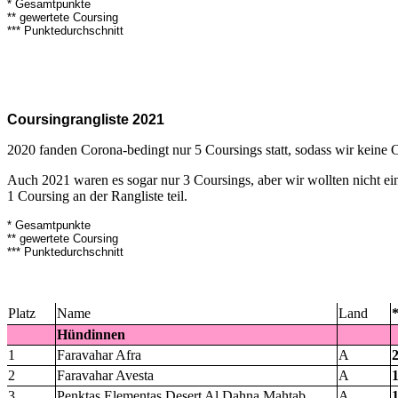
* Gesamtpunkte
** gewertete Coursing
*** Punktedurchschnitt
Coursingrangliste 2021
2020 fanden Corona-bedingt nur 5 Coursings statt, sodass wir keine C
Auch 2021 waren es sogar nur 3 Coursings, aber wir wollten nicht e
1 Coursing an der Rangliste teil.
* Gesamtpunkte
** gewertete Coursing
*** Punktedurchschnitt
Platz
Name
Land
Hündinnen
1
Faravahar Afra
A
2
Faravahar Avesta
A
3
Penktas Elementas Desert Al Dahna Mahtab
A