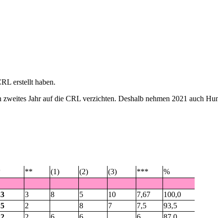
RL erstellt haben.
in zweites Jahr auf die CRL verzichten. Deshalb nehmen 2021 auch Hu
*
**
(1)
(2)
(3)
***
%
23
3
8
5
10
7,67
100,0
15
2
8
7
7,5
93,5
12
2
6
6
6
87,0