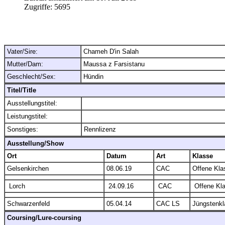
Zugriffe:
5695
Vater/Sire:
Chameh D'in Salah
Mutter/Dam:
Maussa z Farsistanu
Geschlecht/Sex:
Hündin
Titel/Title
Ausstellungstitel:
Leistungstitel:
Sonstiges:
Rennlizenz
Ausstellung/Show
Ort
Datum
Art
Klasse
Gelsenkirchen
08.06.19
CAC
Offene Kla
Lorch
24.09.16
CAC
Offene Kl
Schwarzenfeld
05.04.14
CAC LS
Jüngstenkl
Coursing/Lure-coursing