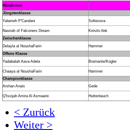
Hündinnen
Jüngstenklasse
Yalameh P'Candani
Soltesova
Nasirah of Falconers Dream
Kirisits-Ilek
Zwischenklasse
Delayla al NoushaFarin
Hammer
Offene Klasse
Yadabalah Aava Adela
Bramante/Kogler
Chaaya al NoushaFarin
Hammer
Championklasse
Arshan Anais
Gede
Q'Issijah Amira Al Asmaanii
Huttenlauch
< Zurück
Weiter >