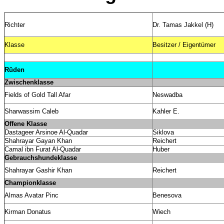
Richter
Dr. Tamas Jakkel (H)
Klasse
Besitzer / Eigentümer
Rüden
Zwischenklasse
Fields of Gold Tall Afar
Neswadba
Sharwassim Caleb
Kahler E.
Offene Klasse
Dastageer Arsinoe Al-Quadar
Siklova
Shahrayar Gayan Khan
Reichert
Camal ibn Furat Al-Quadar
Huber
Gebrauchshundeklasse
Shahrayar Gashir Khan
Reichert
Championklasse
Almas Avatar Pinc
Benesova
Kirman Donatus
Wiech