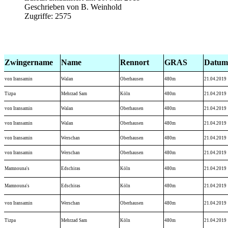
Geschrieben von
B. Weinhold
Zugriffe:
2575
Zwingername
Name
Rennort
GRAS
Datum
von Iransamin
Walan
Oberhausen
480m
21.04.2019
Tizpa
Mehrzad Sam
Köln
480m
21.04.2019
von Iransamin
Walan
Oberhausen
480m
21.04.2019
von Iransamin
Walan
Oberhausen
480m
21.04.2019
von Iransamin
Werschan
Oberhausen
480m
21.04.2019
von Iransamin
Werschan
Oberhausen
480m
21.04.2019
Mamnouna's
Edschiras
Köln
480m
21.04.2019
Mamnouna's
Edschiras
Köln
480m
21.04.2019
von Iransamin
Werschan
Oberhausen
480m
21.04.2019
Tizpa
Mehrzad Sam
Köln
480m
21.04.2019