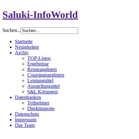
Saluki-InfoWorld
Suchen...
Startseite
Neuigkeiten
Archiv
TOP-Listen
Ergebnisse
Rennranglisten
Coursingranglisten
Leistungstitel
Ausstellungstitel
S&L Körungen
Datenbanken
Teilnehmer
Direktimporte
Datenschutz
Impressum
Das Team