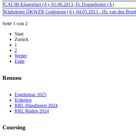
CACIB Klagenfurt (A), 01.06.2013, Fr. Doppelreiter (A)
Klubsieger ÖKWZR Grafenegg (A), 04.05.2013 - Hr. van den Broe
Seite 1 von 2
Start
Zurück
1
2
Weiter
Ende
Rennen
Ergebnisse 2025
Kriterien
RRL Hündinnen 2024
RRL Rüden 2024
Coursing