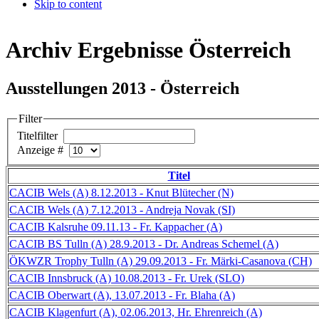
Skip to content
Archiv Ergebnisse Österreich
Ausstellungen 2013 - Österreich
Filter
Titelfilter
Anzeige #
Titel
CACIB Wels (A) 8.12.2013 - Knut Blütecher (N)
CACIB Wels (A) 7.12.2013 - Andreja Novak (SI)
CACIB Kalsruhe 09.11.13 - Fr. Kappacher (A)
CACIB BS Tulln (A) 28.9.2013 - Dr. Andreas Schemel (A)
ÖKWZR Trophy Tulln (A) 29.09.2013 - Fr. Märki-Casanova (CH)
CACIB Innsbruck (A) 10.08.2013 - Fr. Urek (SLO)
CACIB Oberwart (A), 13.07.2013 - Fr. Blaha (A)
CACIB Klagenfurt (A), 02.06.2013, Hr. Ehrenreich (A)