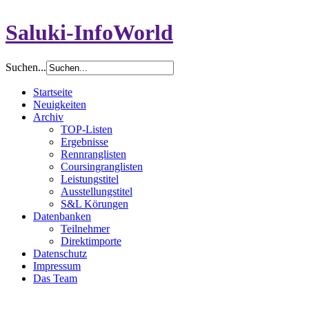
Saluki-InfoWorld
Suchen...
Startseite
Neuigkeiten
Archiv
TOP-Listen
Ergebnisse
Rennranglisten
Coursingranglisten
Leistungstitel
Ausstellungstitel
S&L Körungen
Datenbanken
Teilnehmer
Direktimporte
Datenschutz
Impressum
Das Team