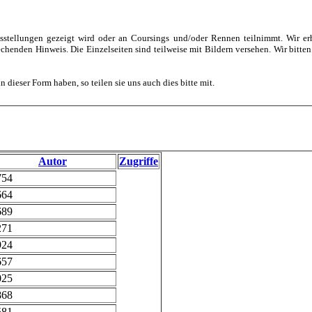
Ausstellungen gezeigt wird oder an Coursings und/oder Rennen teilnimmt. Wir e
echenden Hinweis. Die Einzelseiten sind teilweise mit Bildern versehen. Wir bitte
n dieser Form haben, so teilen sie uns auch dies bitte mit.
Autor
Zugriffe
754
664
689
271
924
657
025
868
581