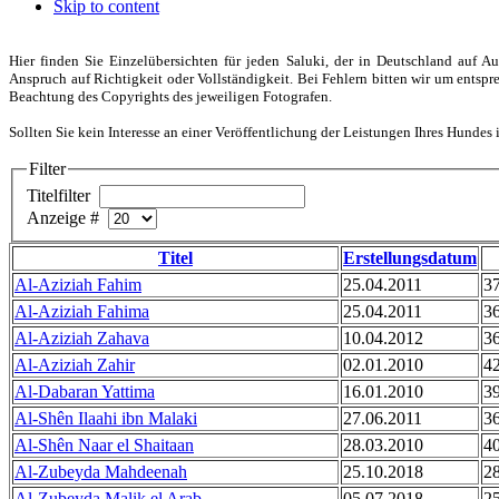
Skip to content
Hier finden Sie Einzelübersichten für jeden Saluki, der in Deutschland auf 
Anspruch auf Richtigkeit oder Vollständigkeit. Bei Fehlern bitten wir um entspr
Beachtung des Copyrights des jeweiligen Fotografen.
Sollten Sie kein Interesse an einer Veröffentlichung der Leistungen Ihres Hundes i
Filter
Titelfilter
Anzeige #
Titel
Erstellungsdatum
Al-Aziziah Fahim
25.04.2011
3
Al-Aziziah Fahima
25.04.2011
3
Al-Aziziah Zahava
10.04.2012
3
Al-Aziziah Zahir
02.01.2010
4
Al-Dabaran Yattima
16.01.2010
3
Al-Shên Ilaahi ibn Malaki
27.06.2011
3
Al-Shên Naar el Shaitaan
28.03.2010
4
Al-Zubeyda Mahdeenah
25.10.2018
2
Al-Zubeyda Malik el Arab
05.07.2018
2