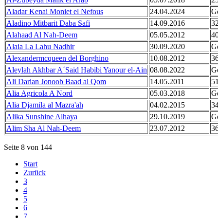
Aladar Kenai Moniet el Nefous
24.04.2024
G
Aladino Mitbarit Daba Safi
14.09.2016
3
Alahaad Al Nah-Deem
05.05.2012
4
Alaia La Lahu Nadhir
30.09.2020
G
Alexandermcqueen del Borghino
10.08.2012
3
Aleylah Akhbar A´Said Habibi Yanour el-Ain
08.08.2022
Ge
Ali Darian Jonoob Baad al Qom
14.05.2011
5
Alia Agricola A Nord
05.03.2018
G
Alia Djamila al Mazra'ah
04.02.2015
3
Alika Sunshine Alhaya
29.10.2019
G
Alim Sha Al Nah-Deem
23.07.2012
3
Seite 8 von 144
Start
Zurück
3
4
5
6
7