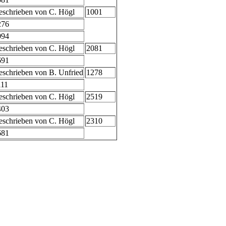
eschrieben von C. Högl
1001
276
094
eschrieben von C. Högl
2081
691
schrieben von B. Unfried
1278
111
eschrieben von C. Högl
2519
403
eschrieben von C. Högl
2310
681