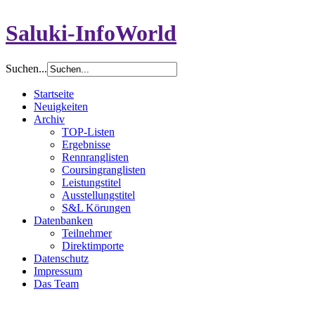
Saluki-InfoWorld
Suchen...
Startseite
Neuigkeiten
Archiv
TOP-Listen
Ergebnisse
Rennranglisten
Coursingranglisten
Leistungstitel
Ausstellungstitel
S&L Körungen
Datenbanken
Teilnehmer
Direktimporte
Datenschutz
Impressum
Das Team