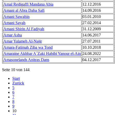
Amal Redigaffi Mandana Abia
12.12.2016
Amani al Abra Daba Safi
14.09.2016
Amani Sawahin
03.01.2010
Amani Sayah
27.02.2014
Amani Shirin Al Fadiyah
31.12.2009
Amar Asha
14.06.2017
Amar Yalameh Al-Najir
27.07.2011
Amara-Fatimah Ziba wa Tond
10.10.2018
Amaraine Akhbar A´Zaki Habibi Yanour el-Ain
24.08.2022
Amasonelands Anitras Dans
04.12.2017
Seite 10 von 144
Start
Zurück
5
6
7
8
9
10