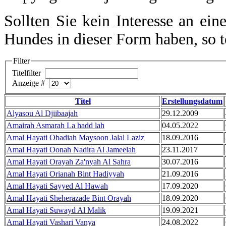
Sollten Sie kein Interesse an ein
Hundes in dieser Form haben, so te
Filter
Titelfilter
Anzeige #
Titel
Erstellungsdatum
Alyasou Al Djiibaajah
29.12.2009
Amairah Asmarah La hadd lah
04.05.2022
Amal Hayati Obadiah Maysoon Jalal Laziz
18.09.2016
Amal Hayati Oonah Nadira Al Jameelah
23.11.2017
Amal Hayati Orayah Za'nyah Al Sahra
30.07.2016
Amal Hayati Orianah Bint Hadiyyah
21.09.2016
Amal Hayati Sayyed Al Hawah
17.09.2020
Amal Hayati Sheherazade Bint Orayah
18.09.2020
Amal Hayati Suwayd Al Malik
19.09.2021
Amal Hayati Vashari Vanya
24.08.2022