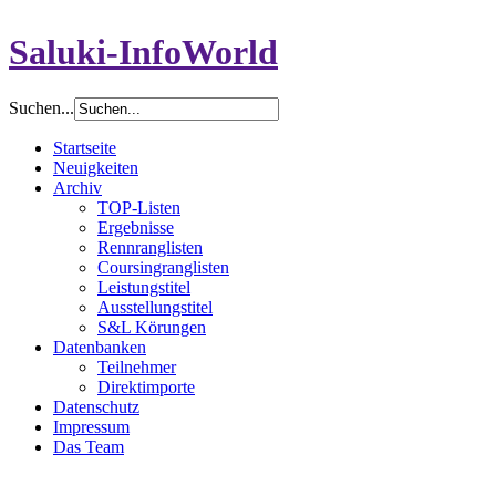
Saluki-InfoWorld
Suchen...
Startseite
Neuigkeiten
Archiv
TOP-Listen
Ergebnisse
Rennranglisten
Coursingranglisten
Leistungstitel
Ausstellungstitel
S&L Körungen
Datenbanken
Teilnehmer
Direktimporte
Datenschutz
Impressum
Das Team