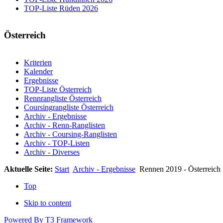
TOP-Liste Rüden 2026
Österreich
Kriterien
Kalender
Ergebnisse
TOP-Liste Österreich
Rennrangliste Österreich
Coursingrangliste Österreich
Archiv - Ergebnisse
Archiv - Renn-Ranglisten
Archiv - Coursing-Ranglisten
Archiv - TOP-Listen
Archiv - Diverses
Aktuelle Seite:
Start
Archiv - Ergebnisse
Rennen 2019 - Österreich
Top
Skip to content
Powered By T3 Framework